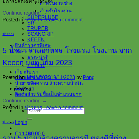
มีการผลิตเฉพาะเจาะจง
สำหรับงานช่าง
สำหรับโรงงาน
Continue reading
→
SUPERLUBE
Posted in
ข่าวสาร
Leave a comment
SRI
TRUPER
SCANGRIP
ข่าวสาร
KEEEN
สินค้าราคาพิเศษ
5 น้ำยา ร้านอาหาร โรงแรม โรงงาน จาก
บทความ และ ข่าวสาร
สาระน่ารู้
Keeen ยอดนิยม 2023
ข่าวสาร
เกี่ยวกับเรา
Posted on
19/11/2023
19/11/2023
by
Pong
แจ้งการชำระเงิน
น้ำยาขจัดคราบ ล้างคราบน้ำมัน
ติดต่อเรา
การทำง
ติดต่อสำหรับซื้อเป็นจำนวนมาก
Continue reading
→
Posted in
ข่าวสาร
Leave a comment
Search
for:
ข่าวสาร
Login
Cart /
฿
0.00
0
รวม 5 น้ำยาล้างคราบจารบี ของดีที่ช่าง