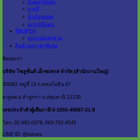
Super Kleen
จารบี
น้ำมันหยอด
สเปรย์ฉีดพ่น
TRUPER
อุปกรณ์แต่งสวน
สินค้าลดราคาพิเศษ
ติดต่อเรา
บริษัท โซลูชั่นส์ เอ็กซเพรส จำกัด (สำนักงานใหญ่)
300/62 หมู่ที่ 13 ถ.พหลโยธิน 87
ต.คูคต อ.ลำลูกกา จ.ปทุมธานี 12130
เลขประจำตัวผู้เสียภาษี 0-1055-49087-21-8
โทร. 02-992-0078, 083-702-4545
LINE ID: @soluex