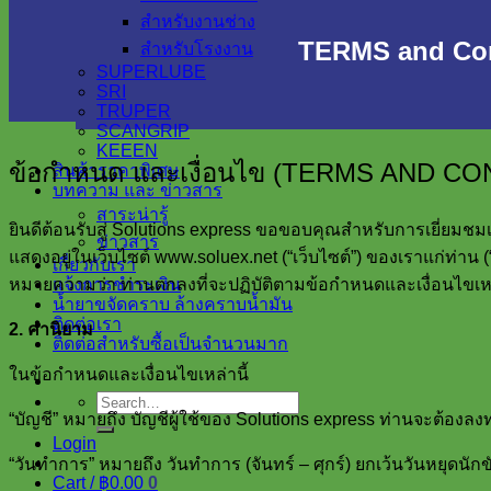
สำหรับงานช่าง
TERMS and Con
สำหรับโรงงาน
SUPERLUBE
SRI
TRUPER
SCANGRIP
KEEEN
ข้อกำหนด และเงื่อนไข (TERMS AND CO
สินค้าราคาพิเศษ
บทความ และ ข่าวสาร
สาระน่ารู้
ยินดีต้อนรับสู่ Solutions express ขอขอบคุณสำหรับการเยี่ยมชมเ
ข่าวสาร
แสดงอยู่ในเว็บไซต์ www.soluex.net (“เว็บไซต์”) ของเราแก่ท่าน (
เกี่ยวกับเรา
หมายความว่า ท่านตกลงที่จะปฏิบัติตามข้อกำหนดและเงื่อนไขเหล
แจ้งการชำระเงิน
น้ำยาขจัดคราบ ล้างคราบน้ำมัน
ติดต่อเรา
2. คำนิยาม
ติดต่อสำหรับซื้อเป็นจำนวนมาก
ในข้อกำหนดและเงื่อนไขเหล่านี้
Search
“บัญชี” หมายถึง บัญชีผู้ใช้ของ Solutions express ท่านจะต้องลงท
for:
Login
“วันทำการ” หมายถึง วันทำการ (จันทร์ – ศุกร์) ยกเว้นวันหยุดนั
Cart /
฿
0.00
0