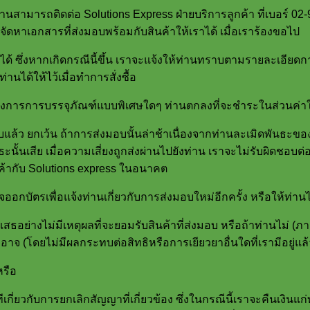
่านสามารถติดต่อ Solutions Express ฝ่ายบริการลูกค้า ที่เบอร์ 0
ัดหาเอกสารที่ส่งมอบพร้อมกับสินค้าให้เราได้ เมื่อเราร้องขอไป
ด้ ซึ่งหากเกิดกรณีนี้ขึ้น เราจะแจ้งให้ท่านทราบตามรายละเอียดการต
ท่านได้ให้ไว้เมื่อทำการสั่งซื้อ
งการการบรรจุภัณฑ์แบบพิเศษใดๆ ท่านตกลงที่จะชำระในส่วนค่าใช้จ่
อบแล้ว ยกเว้น ถ้าการส่งมอบนั้นล่าช้าเนื่องจากท่านละเมิดพันธะขอ
นธะนั้นเสีย เมื่อความเสี่ยงถูกส่งผ่านไปยังท่าน เราจะไม่รับผิดชอ
้ากับ Solutions express ในอนาคต
ออกบัตรเพื่อแจ้งท่านเกี่ยวกับการส่งมอบใหม่อีกครั้ง หรือให้ท่านไ
ิเสธอย่างไม่มีเหตุผลที่จะยอมรับสินค้าที่ส่งมอบ หรือถ้าท่านไม่ 
อาจ (โดยไม่มีผลกระทบต่อสิทธิหรือการเยียวยาอื่นใดที่เรามีอยู่แล้
หรือ
กี่ยวกับการยกเลิกสัญญาที่เกี่ยวข้อง ซึ่งในกรณีนี้เราจะคืนเงินแ