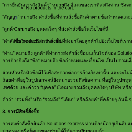
“การยืนยันการสั่งสินค้า” หมายถึง อีเมลของเราที่ส่งถึงท่าน ซึ่ง
No products in the cart.
“สัญญา” หมายถึง คำสั่งซื้อที่ท่านสั่งซื้อสินค้าตามข้อกำหนดและเ
0
“ลูกค้า” หมายถึง บุคคลใดๆ ที่ส่งคำสั่งซื้อในเว็บไซต์นี้
Cart
No products in the cart.
“คำสั่งซื้อ” หมายถึง การสั่งซื้อที่ส่งมาโดยลูกค้าไปยังเว็บไซต์เราห
“ท่าน” หมายถึง ลูกค้าที่ทำการส่งคำสั่งซื้อบนเว็บไซต์ของ Soluti
การอ้างอิงถึง “ข้อ” หมายถึง ข้อกำหนดและเงื่อนไข เป็นไปตามเง
ส่วนหัวหรือหัวข้อมีไว้เพื่อสะดวกต่อการอ้างอิงเท่านั้น และจะไ
ถ้อยคำที่อยู่ในรูปเอกพจน์ยังหมายรวมถึงข้อความที่อยู่ในรูปพหู
เพศด้วย และคำว่า “บุคคล” ยังหมายรวมถึงบุคคลใดๆ บริษัท หรือห
คำว่า “รวมทั้ง” หรือ “รวมถึง” “ได้แก่” หรือถ้อยคำที่คล้ายๆ กันนี
3. การมีสิทธิ์สั่งซื้อ
การส่งคำสั่งซื้อสินค้า Solutions express ท่านต้องมีอายุเกินสิบแ
ปกครอง หรือผู้ดูแลของท่านได้ให้ความยินยอมแล้ว