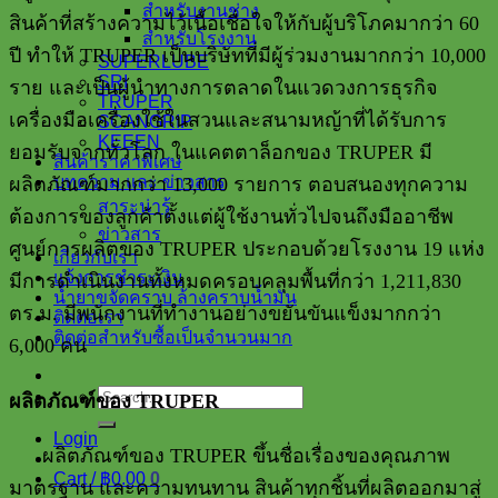
สำหรับงานช่าง
สินค้าที่สร้างความไว้เนื้อเชื่อใจให้กับผู้บริโภคมากว่า
60
สำหรับโรงงาน
ปี ทำให้
TRUPER
เป็นบริษัทที่มีผู้ร่วมงานมากกว่า
10,000
SUPERLUBE
SRI
ราย และเป็นผู้นำทางการตลาดในแวดวงการธุรกิจ
TRUPER
เครื่องมือเครื่องใช้ในสวนและสนามหญ้าที่ได้รับการ
SCANGRIP
KEEEN
ยอมรับจากทั่วโลก ในแคตตาล็อกของ
TRUPER
มี
สินค้าราคาพิเศษ
บทความ และ ข่าวสาร
ผลิตภัณฑ์มากกว่า
13,000
รายการ ตอบสนองทุกความ
สาระน่ารู้
ต้องการของลูกค้าตั้งแต่ผู้ใช้งานทั่วไปจนถึงมืออาชีพ
ข่าวสาร
ศูนย์การผลิตของ
TRUPER
ประกอบด้วยโรงงาน
19
แห่ง
เกี่ยวกับเรา
แจ้งการชำระเงิน
มีการดำเนินงานทั้งหมดครอบคลุมพื้นที่กว่า
1,211,830
น้ำยาขจัดคราบ ล้างคราบน้ำมัน
ตร
.
ม
.
มีพนักงานที่ทำงานอย่างขยันขันแข็งมากกว่า
ติดต่อเรา
ติดต่อสำหรับซื้อเป็นจำนวนมาก
6,000
คน
Search
ผลิตภัณฑ์ของ
TRUPER
for:
Login
ผลิตภัณฑ์ของ
TRUPER
ขึ้นชื่อเรื่องของคุณภาพ
Cart /
฿
0.00
0
มาตรฐาน และความทนทาน สินค้าทุกชิ้นที่ผลิตออกมาสู่