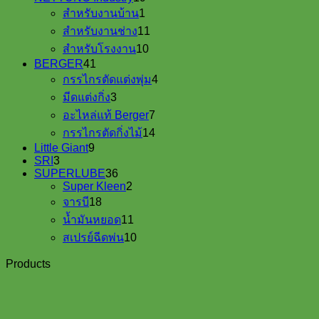
1
products
สำหรับงานบ้าน
1
product
11
สำหรับงานช่าง
11
products
10
สำหรับโรงงาน
10
products
41
BERGER
41
products
4
กรรไกรตัดแต่งพุ่ม
4
products
3
มีดแต่งกิ่ง
3
products
7
อะไหล่แท้ Berger
7
products
14
กรรไกรตัดกิ่งไม้
14
products
9
Little Giant
9
3
products
SRI
3
products
36
SUPERLUBE
36
products
2
Super Kleen
2
18
products
จารบี
18
products
11
น้ำมันหยอด
11
products
10
สเปรย์ฉีดพ่น
10
products
Products