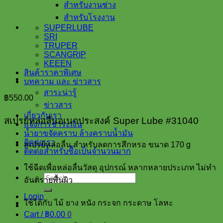
สำหรับงานช่าง
สำหรับโรงงาน
SUPERLUBE
SRI
TRUPER
SCANGRIP
KEEEN
สินค้าราคาพิเศษ
บทความ และ ข่าวสาร
สาระน่ารู้
฿
550.00
ข่าวสาร
เกี่ยวกับเรา
สเปรย์หล่อลื่นอเนกประสงค์ Super Lube #31040
แจ้งการชำระเงิน
น้ำยาขจัดคราบ ล้างคราบน้ำมัน
ติดต่อเรา
สเปรย์หล่อลื่น สำหรับลดการสึกหรอ ขนาด 170 g
ติดต่อสำหรับซื้อเป็นจำนวนมาก
ใช้ฉีดเพื่อหล่อลื่นวัสดุ อุปกรณ์ หลากหลายประเภท ไม่ทำ
Search
อันตรายพื้นผิว
for:
Login
ใช้ได้กับ ไม้ ยาง หนัง กระจก กระดาษ โลหะ
Cart /
฿
0.00
0