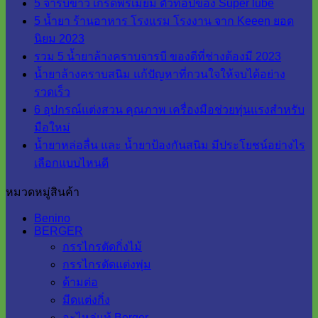
5 จารบีขาว เกรดพรีเมี่ยม ตัวท็อปของ Super lube
5 น้ำยา ร้านอาหาร โรงแรม โรงงาน จาก Keeen ยอด
นิยม 2023
รวม 5 น้ำยาล้างคราบจารบี ของดีที่ช่างต้องมี 2023
น้ำยาล้างคราบสนิม แก้ปัญหาที่กวนใจให้จบได้อย่าง
รวดเร็ว
6 อุปกรณ์แต่งสวน คุณภาพ เครื่องมือช่วยทุ่นแรงสำหรับ
มือใหม่
น้ำยาหล่อลื่น และ น้ำยาป้องกันสนิม มีประโยชน์อย่างไร
เลือกแบบไหนดี
หมวดหมู่สินค้า
Benino
BERGER
กรรไกรตัดกิ่งไม้
กรรไกรตัดแต่งพุ่ม
ด้ามต่อ
มีดแต่งกิ่ง
อะไหล่แท้ Berger