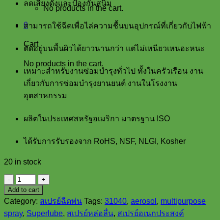
ลดเสียงดังและป้องกันสนิม
No products in the cart.
0
สามารถใช้ฉีดเพื่อไล่ความชื้นบนอุปกรณ์ที่เกี่ยวกับไฟฟ้า
Cart
ติดอยู่บนพื้นผิวได้ยาวนานกว่า แต่ไม่เหนียวเหนอะหนะ
No products in the cart.
เหมาะสำหรับงานซ่อมบำรุงทั่วไป ทั้งในครัวเรือน งาน
เกี่ยวกับการซ่อมบำรุงยานยนต์ งานในโรงงาน
อุตสาหกรรม
ผลิตในประเทศสหรัฐอเมริกา มาตรฐาน ISO
ได้รับการรับรองจาก RoHS, NSF, NLGI, Kosher
20 in stock
ส
Add to cart
เปรย์
Category:
สเปรย์ฉีดพ่น
Tags:
31040
,
aerosol
,
multipurpose
หล่อ
spray
,
Superlube
,
สเปรย์หล่อลื่น
,
สเปรย์อเนกประสงค์
ลื่น