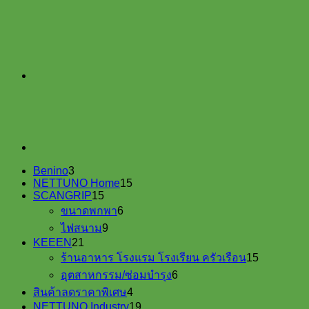
อเนกประสงค์
Super
Lube
#31040
quantity
3
Benino
3
products
15
NETTUNO Home
15
15
products
SCANGRIP
15
products
6
ขนาดพกพา
6
products
9
ไฟสนาม
9
products
21
KEEEN
21
products
15
ร้านอาหาร โรงแรม โรงเรียน ครัวเรือน
15
products
6
อุตสาหกรรม/ซ่อมบำรุง
6
products
4
สินค้าลดราคาพิเศษ
4
products
19
NETTUNO Industry
19