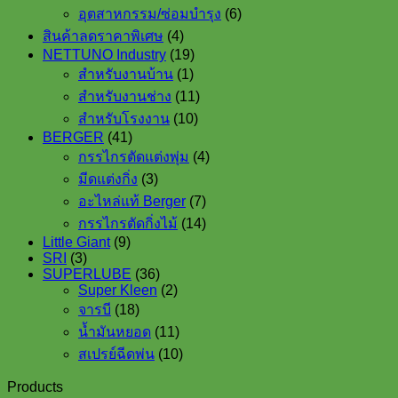
grease
products
6
อุตสาหกรรม/ซ่อมบำรุง
6
Extreme
products
4
pressure
สินค้าลดราคาพิเศษ
4
products
71160
19
NETTUNO Industry
19
ขนาด
1
products
สำหรับงานบ้าน
1
product
400
11
สำหรับงานช่าง
11
g.
products
10
quantity
สำหรับโรงงาน
10
products
41
BERGER
41
products
4
กรรไกรตัดแต่งพุ่ม
4
products
3
มีดแต่งกิ่ง
3
products
7
อะไหล่แท้ Berger
7
products
14
กรรไกรตัดกิ่งไม้
14
products
9
Little Giant
9
3
products
SRI
3
products
36
SUPERLUBE
36
products
2
Super Kleen
2
18
products
จารบี
18
products
11
น้ำมันหยอด
11
products
10
สเปรย์ฉีดพ่น
10
products
Products