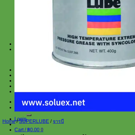
สำหรับงานช่าง
สำหรับโรงงาน
SUPERLUBE
SRI
TRUPER
SCANGRIP
KEEEN
สินค้าราคาพิเศษ
บทความ และ ข่าวสาร
สาระน่ารู้
ข่าวสาร
เกี่ยวกับเรา
แจ้งการชำระเงิน
น้ำยาขจัดคราบ ล้างคราบน้ำมัน
ติดต่อเรา
ติดต่อสำหรับซื้อเป็นจำนวนมาก
Search
for:
Login
Home
/
SUPERLUBE
/
จารบี
Cart /
฿
0.00
0