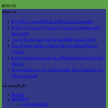
฿
550.00
บทความ
5 จารบีขาว เกรดพรีเมี่ยม ตัวท็อปของ Super lube
5 น้ำยา ร้านอาหาร โรงแรม โรงงาน จาก Keeen ยอด
นิยม 2023
รวม 5 น้ำยาล้างคราบจารบี ของดีที่ช่างต้องมี 2023
น้ำยาล้างคราบสนิม แก้ปัญหาที่กวนใจให้จบได้อย่าง
รวดเร็ว
6 อุปกรณ์แต่งสวน คุณภาพ เครื่องมือช่วยทุ่นแรงสำหรับ
มือใหม่
น้ำยาหล่อลื่น และ น้ำยาป้องกันสนิม มีประโยชน์อย่างไร
เลือกแบบไหนดี
หมวดหมู่สินค้า
Benino
BERGER
กรรไกรตัดกิ่งไม้