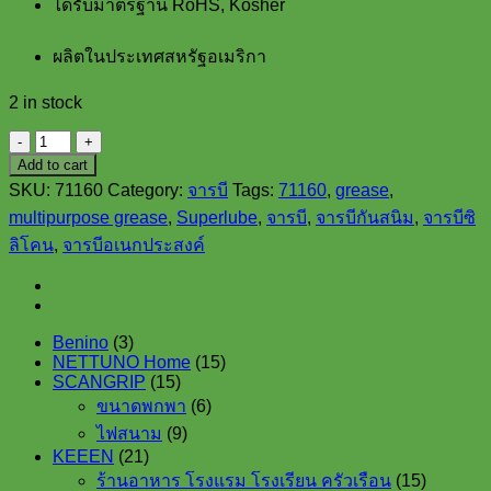
ได้รับมาตรฐาน RoHS, Kosher
ผลิตในประเทศสหรัฐอเมริกา
2 in stock
จา
Add to cart
รบี
SKU:
71160
Category:
จารบี
Tags:
71160
,
grease
,
ขาว
multipurpose grease
,
Superlube
,
จารบี
,
จารบีกันสนิม
,
จารบีซิ
ทน
ลิโคน
,
จารบีอเนกประสงค์
ความ
ร้อน
และ
แรง
3
Benino
3
products
15
อัด
NETTUNO Home
15
15
products
SCANGRIP
15
สูง
products
6
ขนาดพกพา
6
Super
products
9
Lube
ไฟสนาม
9
products
High
21
KEEEN
21
Temp
products
15
ร้านอาหาร โรงแรม โรงเรียน ครัวเรือน
15