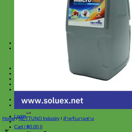
สำหรับงานช่าง
สำหรับโรงงาน
SUPERLUBE
SRI
TRUPER
SCANGRIP
KEEEN
สินค้าราคาพิเศษ
บทความ และ ข่าวสาร
สาระน่ารู้
ข่าวสาร
เกี่ยวกับเรา
แจ้งการชำระเงิน
น้ำยาขจัดคราบ ล้างคราบน้ำมัน
ติดต่อเรา
ติดต่อสำหรับซื้อเป็นจำนวนมาก
Search
for:
Login
Home
/
NETTUNO Industry
/
สำหรับงานช่าง
Cart /
฿
0.00
0