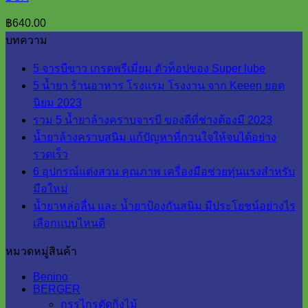
฿
640.00
บทความ
5 จารบีขาว เกรดพรีเมี่ยม ตัวท็อปของ Super lube
5 น้ำยา ร้านอาหาร โรงแรม โรงงาน จาก Keeen ยอด
นิยม 2023
รวม 5 น้ำยาล้างคราบจารบี ของดีที่ช่างต้องมี 2023
น้ำยาล้างคราบสนิม แก้ปัญหาที่กวนใจให้จบได้อย่าง
รวดเร็ว
6 อุปกรณ์แต่งสวน คุณภาพ เครื่องมือช่วยทุ่นแรงสำหรับ
มือใหม่
น้ำยาหล่อลื่น และ น้ำยาป้องกันสนิม มีประโยชน์อย่างไร
เลือกแบบไหนดี
หมวดหมู่สินค้า
Benino
BERGER
กรรไกรตัดกิ่งไม้