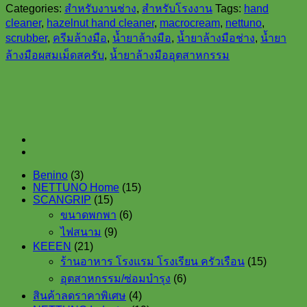
Categories:
สำหรับงานช่าง
,
สำหรับโรงงาน
Tags:
hand
มือ
cleaner
,
hazelnut hand cleaner
,
macrocream
,
nettuno
,
Nettuno
scrubber
,
ครีมล้างมือ
,
น้ำยาล้างมือ
,
น้ำยาล้างมือช่าง
,
น้ำยา
#00324
Macrocream
ล้างมือผสมเม็ดสครับ
,
น้ำยาล้างมืออุตสาหกรรม
ขนาด
5,000
ml
quantity
3
Benino
3
products
15
NETTUNO Home
15
15
products
SCANGRIP
15
products
6
ขนาดพกพา
6
products
9
ไฟสนาม
9
products
21
KEEEN
21
products
15
ร้านอาหาร โรงแรม โรงเรียน ครัวเรือน
15
products
6
อุตสาหกรรม/ซ่อมบำรุง
6
products
4
สินค้าลดราคาพิเศษ
4
products