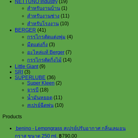
19
NETTUNO Industry
19
1
products
สำหรับงานบ้าน
1
product
11
สำหรับงานช่าง
11
products
10
สำหรับโรงงาน
10
products
41
BERGER
41
products
4
กรรไกรตัดแต่งพุ่ม
4
products
3
มีดแต่งกิ่ง
3
products
7
อะไหล่แท้ Berger
7
products
14
กรรไกรตัดกิ่งไม้
14
products
9
Little Giant
9
3
products
SRI
3
products
36
SUPERLUBE
36
products
2
Super Kleen
2
18
products
จารบี
18
products
11
น้ำมันหยอด
11
products
10
สเปรย์ฉีดพ่น
10
products
Products
benino - Lemongrass สเปรย์ปรับอากาศ กลิ่นเลมอน
กราส ขนาด 250 ml.
฿
790.00