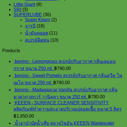
products
9
Little Giant
9
3
products
SRI
3
products
36
SUPERLUBE
36
products
2
Super Kleen
2
18
products
จารบี
18
products
11
น้ำมันหยอด
11
products
10
สเปรย์ฉีดพ่น
10
products
Products
benino - Lemongrass สเปรย์ปรับอากาศ กลิ่นเลมอน
กราส ขนาด 250 ml.
฿
790.00
benino - Sweet Pomelo สเปรย์ปรับอากาศ กลิ่นสวีท โพ
เมโล ขนาด 250 ml.
฿
790.00
benino - Madagascar Vanilla สเปรย์ปรับอากาศ กลิ่น
มาดากาสการ์ วานิลลา ขนาด 250 ml.
฿
790.00
KEEEN - SURFACE CLEANER SENSITIVITY
ผลิตภัณฑ์ทำความสะอาดบริเวณปลอดเชื้อ ขนาด 5 ลิตร
฿
1,950.00
น้ำยาบำบัดน้ำเสีย สลายไขมัน KEEEN Wastewater