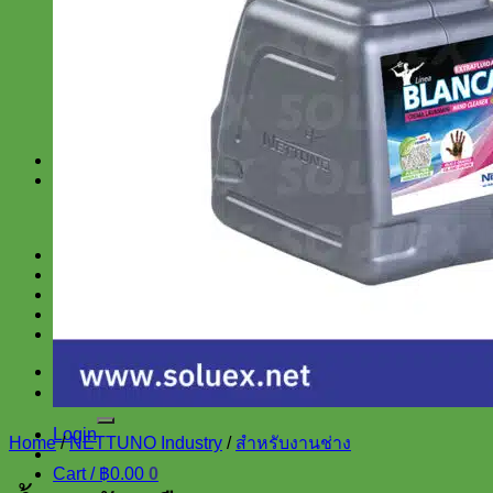
สำหรับงานช่าง
สำหรับโรงงาน
SUPERLUBE
SRI
TRUPER
SCANGRIP
KEEEN
สินค้าราคาพิเศษ
บทความ และ ข่าวสาร
สาระน่ารู้
ข่าวสาร
เกี่ยวกับเรา
แจ้งการชำระเงิน
น้ำยาขจัดคราบ ล้างคราบน้ำมัน
ติดต่อเรา
ติดต่อสำหรับซื้อเป็นจำนวนมาก
Search
for:
Login
Home
/
NETTUNO Industry
/
สำหรับงานช่าง
Cart /
฿
0.00
0