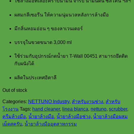
ใช้ล้างมือที่เลอะคราบน้ำมัน จารบี น้ำมันดิน ซิลิโคน ฯลฯ
ผสมกลีเซอรีน ให้ความนุ่มนวลหลังการล้างมือ
มีกลิ่นหอมอ่อน ๆ ของลาเวนเดอร์
บรรจุในขวดขนาด 3,000 ml
ใช้ร่วมกับอุปกรณ์กดน้ำยา T-Wall 00451 สามารถยึดติด
กับผนังได้
ผลิตในประเทศอิตาลี
Out of stock
Categories:
NETTUNO Industry
,
สำหรับงานช่าง
,
สำหรับ
โรงงาน
Tags:
hand cleaner
,
linea blanca
,
nettuno
,
scrubber
,
ครีมล้างมือ
,
น้ำยาล้างมือ
,
น้ำยาล้างมือช่าง
,
น้ำยาล้างมือผสม
เม็ดสครับ
,
น้ำยาล้างมืออุตสาหกรรม