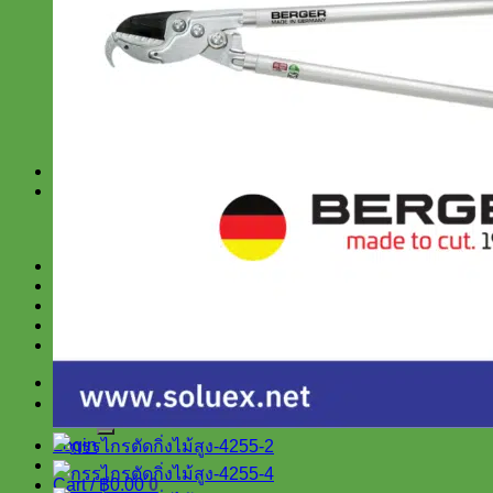
สำหรับงานช่าง
สำหรับโรงงาน
SUPERLUBE
SRI
TRUPER
SCANGRIP
KEEEN
สินค้าราคาพิเศษ
บทความ และ ข่าวสาร
สาระน่ารู้
ข่าวสาร
เกี่ยวกับเรา
แจ้งการชำระเงิน
น้ำยาขจัดคราบ ล้างคราบน้ำมัน
ติดต่อเรา
ติดต่อสำหรับซื้อเป็นจำนวนมาก
Search
for:
Login
Cart /
฿
0.00
0