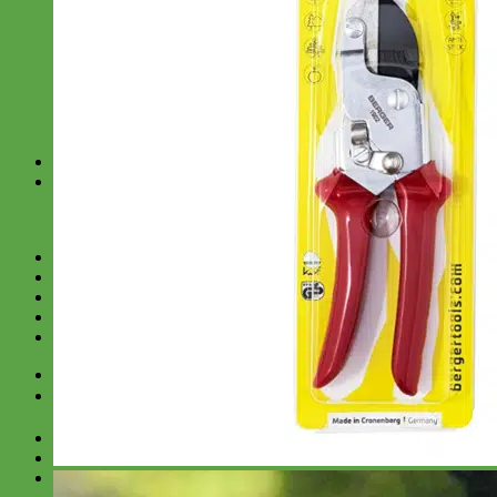
สำหรับงานช่าง
สำหรับโรงงาน
SUPERLUBE
SRI
TRUPER
SCANGRIP
KEEEN
สินค้าราคาพิเศษ
บทความ และ ข่าวสาร
สาระน่ารู้
ข่าวสาร
เกี่ยวกับเรา
แจ้งการชำระเงิน
น้ำยาขจัดคราบ ล้างคราบน้ำมัน
ติดต่อเรา
ติดต่อสำหรับซื้อเป็นจำนวนมาก
Search
for:
Login
Cart /
฿
0.00
0