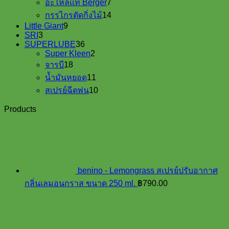
อะไหล่แท้ Berger
7
products
14
กรรไกรตัดกิ่งไม้
14
products
9
Little Giant
9
3
products
SRI
3
products
36
SUPERLUBE
36
products
2
Super Kleen
2
18
products
จารบี
18
products
11
น้ำมันหยอด
11
products
10
สเปรย์ฉีดพ่น
10
products
Products
benino - Lemongrass สเปรย์ปรับอากาศ
กลิ่นเลมอนกราส ขนาด 250 ml.
฿
790.00