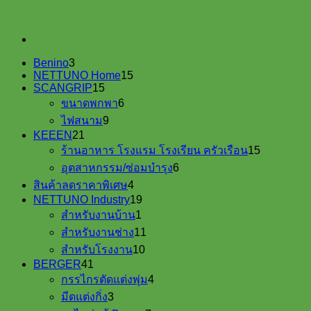
3
Benino
3
products
15
NETTUNO Home
15
15
products
SCANGRIP
15
products
6
ขนาดพกพา
6
products
9
ไฟสนาม
9
products
21
KEEEN
21
products
15
ร้านอาหาร โรงแรม โรงเรียน ครัวเรือน
15
products
6
อุตสาหกรรม/ซ่อมบำรุง
6
products
4
สินค้าลดราคาพิเศษ
4
products
19
NETTUNO Industry
19
1
products
สำหรับงานบ้าน
1
product
11
สำหรับงานช่าง
11
products
10
สำหรับโรงงาน
10
products
41
BERGER
41
products
4
กรรไกรตัดแต่งพุ่ม
4
products
3
มีดแต่งกิ่ง
3
products
7