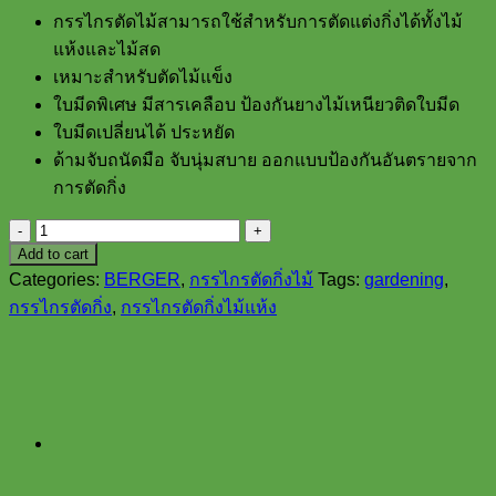
กรรไกรตัดไม้สามารถใช้สำหรับการตัดแต่งกิ่งได้ทั้งไม้
แห้งและไม้สด
เหมาะสำหรับตัดไม้แข็ง
ใบมีดพิเศษ มีสารเคลือบ ป้องกันยางไม้เหนียวติดใบมีด
ใบมีดเปลี่ยนได้ ประหยัด
ด้ามจับถนัดมือ จับนุ่มสบาย ออกแบบป้องกันอันตรายจาก
การตัดกิ่ง
BERGER
#1902
Add to cart
กรรไกร
Categories:
BERGER
,
กรรไกรตัดกิ่งไม้
Tags:
gardening
,
ตัด
กรรไกรตัดกิ่ง
,
กรรไกรตัดกิ่งไม้แห้ง
กิ่ง
ไม้
แห้ง
รุ่น
คุ้ม
ค่า
quantity