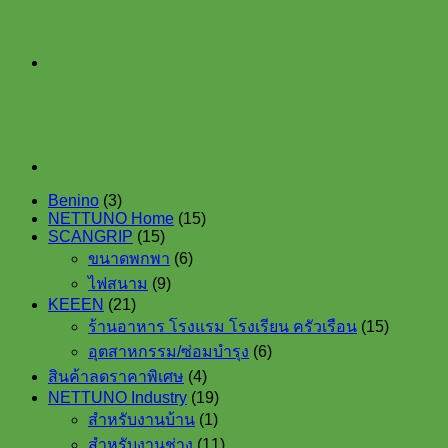
ยาว
ได้
สูง
3.20
เมตร
BERGER
#75300
quantity
3
Benino
3
products
15
NETTUNO Home
15
15
products
SCANGRIP
15
products
6
ขนาดพกพา
6
products
9
ไฟสนาม
9
products
21
KEEEN
21
products
15
ร้านอาหาร โรงแรม โรงเรียน ครัวเรือน
15
products
6
อุตสาหกรรม/ซ่อมบำรุง
6
products
4
สินค้าลดราคาพิเศษ
4
products
19
NETTUNO Industry
19
1
products
สำหรับงานบ้าน
1
product
11
สำหรับงานช่าง
11