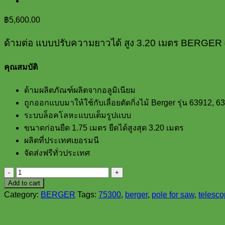
฿
5,600.00
ด้ามต่อ แบบปรับความยาวได้ สูง 3.20 เมตร BERGER
คุณสมบัติ
ด้ามผลิตภัณฑ์ผลิตจากอลูมิเนียม
ถูกออกแบบมาให้ใช้กับเลื่อยตัดกิ่งไม้ Berger รุ่น 63912, 
ระบบล็อคโลหะแบบเต็มรูปแบบ
ขนาดก่อนยืด 1.75 เมตร ยืดได้สูงสุด 3.20 เมตร
ผลิตที่ประเทศเยอรมนี
จัดส่งฟรีทั่วประเทศ
ด้าม
Add to cart
ต่อ
Category:
BERGER
Tags:
75300
,
berger
,
pole for saw
,
telesco
แบบ
ปรับ
ความ