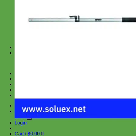
สำหรับงานช่าง
สำหรับโรงงาน
SUPERLUBE
SRI
TRUPER
SCANGRIP
KEEEN
สินค้าราคาพิเศษ
บทความ และ ข่าวสาร
สาระน่ารู้
ข่าวสาร
เกี่ยวกับเรา
แจ้งการชำระเงิน
น้ำยาขจัดคราบ ล้างคราบน้ำมัน
ติดต่อเรา
ติดต่อสำหรับซื้อเป็นจำนวนมาก
Search
for:
Login
Cart /
฿
0.00
0