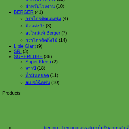
products
10
สำหรับโรงงาน
10
products
41
BERGER
41
products
4
กรรไกรตัดแต่งพุ่ม
4
products
3
มีดแต่งกิ่ง
3
products
7
อะไหล่แท้ Berger
7
products
14
กรรไกรตัดกิ่งไม้
14
products
9
Little Giant
9
3
products
SRI
3
products
36
SUPERLUBE
36
products
2
Super Kleen
2
18
products
จารบี
18
products
11
น้ำมันหยอด
11
products
10
สเปรย์ฉีดพ่น
10
products
Products
benino - Lemongrass สเปรย์ปรับอากาศ ก