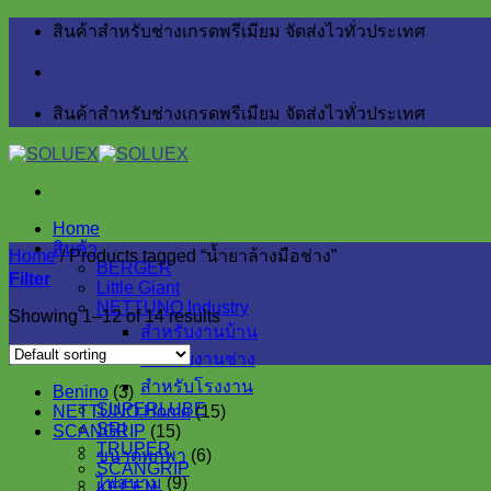
Skip
สินค้าสำหรับช่างเกรดพรีเมียม จัดส่งไวทั่วประเทศ
to
content
สินค้าสำหรับช่างเกรดพรีเมียม จัดส่งไวทั่วประเทศ
Home
สินค้า
Home
/
Products tagged “น้ำยาล้างมือช่าง”
BERGER
Filter
Little Giant
NETTUNO Industry
Showing 1–12 of 14 results
สำหรับงานบ้าน
สำหรับงานช่าง
สำหรับโรงงาน
3
Benino
3
SUPERLUBE
products
15
NETTUNO Home
15
SRI
15
products
SCANGRIP
15
TRUPER
products
6
ขนาดพกพา
6
SCANGRIP
products
9
ไฟสนาม
9
KEEEN