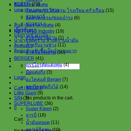
products
21
KEEEN
21
สินค้าราคาพิเศษ
products
15
บทความ และ ข่าวสาร
ร้านอาหาร โรงแรม โรงเรียน ครัวเรือน
15
products
สาระน่ารู้
6
อุตสาหกรรม/ซ่อมบำรุง
6
products
ข่าวสาร
4
สินค้าลดราคาพิเศษ
4
products
เกี่ยวกับเรา
19
NETTUNO Industry
19
แจ้งการชำระเงิน
1
products
สำหรับงานบ้าน
1
น้ำยาขจัดคราบ ล้างคราบน้ำมัน
product
11
สำหรับงานช่าง
11
ติดต่อเรา
products
ติดต่อสำหรับซื้อเป็นจำนวนมาก
10
สำหรับโรงงาน
10
products
41
BERGER
41
products
4
กรรไกรตัดแต่งพุ่ม
4
Search
products
3
for:
มีดแต่งกิ่ง
3
products
Login
7
อะไหล่แท้ Berger
7
products
14
กรรไกรตัดกิ่งไม้
14
Cart /
฿
0.00
0
products
9
Little Giant
9
No products in the cart.
3
products
SRI
3
products
36
SUPERLUBE
36
0
products
2
Super Kleen
2
18
products
จารบี
18
products
Cart
11
น้ำมันหยอด
11
products
10
สเปรย์ฉีดพ่น
10
No products in the cart.