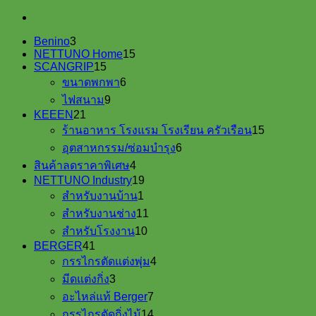
3
Benino
3
products
15
NETTUNO Home
15
15
products
SCANGRIP
15
products
6
ขนาดพกพา
6
products
9
ไฟสนาม
9
products
21
KEEEN
21
products
15
ร้านอาหาร โรงแรม โรงเรียน ครัวเรือน
15
products
6
อุตสาหกรรม/ซ่อมบำรุง
6
products
4
สินค้าลดราคาพิเศษ
4
products
19
NETTUNO Industry
19
1
products
สำหรับงานบ้าน
1
product
11
สำหรับงานช่าง
11
products
10
สำหรับโรงงาน
10
products
41
BERGER
41
products
4
กรรไกรตัดแต่งพุ่ม
4
products
3
มีดแต่งกิ่ง
3
products
7
อะไหล่แท้ Berger
7
products
14
กรรไกรตัดกิ่งไม้
14