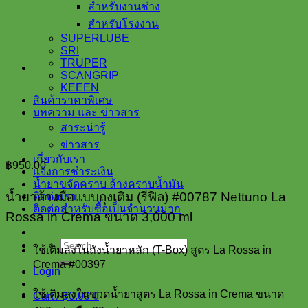
สำหรับงานช่าง
สำหรับโรงงาน
SUPERLUBE
SRI
TRUPER
SCANGRIP
KEEEN
สินค้าราคาพิเศษ
บทความ และ ข่าวสาร
สาระน่ารู้
ข่าวสาร
เกี่ยวกับเรา
฿
950.00
แจ้งการชำระเงิน
น้ำยาขจัดคราบ ล้างคราบน้ำมัน
น้ำยาล้างมือแบบถุงเติม (รีฟิล) #00787 Nettuno La
ติดต่อเรา
ติดต่อสำหรับซื้อเป็นจำนวนมาก
Rossa in Crema ขนาด 3,000 ml
Search
ใช้เติมลงในถังน้ำยาหลัก (T-Box) สูตร La Rossa in
for:
Crema #00397
Login
ใช้เติมลงในขวดน้ำยาสูตร La Rossa in Crema ขนาด
Cart /
฿
0.00
0