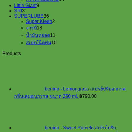
products
9
Little Giant
9
3
products
SRI
3
products
36
SUPERLUBE
36
products
2
Super Kleen
2
18
products
จารบี
18
products
11
น้ำมันหยอด
11
products
10
สเปรย์ฉีดพ่น
10
products
Products
benino - Lemongrass สเปรย์ปรับอากาศ
กลิ่นเลมอนกราส ขนาด 250 ml.
฿
790.00
benino - Sweet Pomelo สเปรย์ปรับ