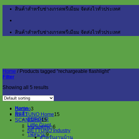
Skip
สินค้าสำหรับช่างเกรดพรีเมียม จัดส่งไวทั่วประเทศ
to
content
สินค้าสำหรับช่างเกรดพรีเมียม จัดส่งไวทั่วประเทศ
Home
/
Products tagged “rechargeable flashlight”
Filter
Showing all 5 results
Home
3
Benino
3
สินค้า
products
15
NETTUNO Home
15
BERGER
15
products
SCANGRIP
15
Little Giant
products
6
ขนาดพกพา
6
NETTUNO Industry
products
9
ไฟสนาม
9
สำหรับงานบ้าน
products