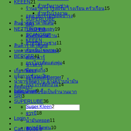
21
KEEEN
21
สำหรับงานช่าง
products
15
ร้านอาหาร โรงแรม โรงเรียน ครัวเรือน
15
products
สำหรับโรงงาน
6
อุตสาหกรรม/ซ่อมบำรุง
6
SUPERLUBE
products
4
สินค้าลดราคาพิเศษ
4
SRI
products
19
NETTUNO Industry
19
TRUPER
1
products
SCANGRIP
สำหรับงานบ้าน
1
product
KEEEN
11
สำหรับงานช่าง
11
สินค้าราคาพิเศษ
products
10
สำหรับโรงงาน
10
บทความ และ ข่าวสาร
products
41
BERGER
41
สาระน่ารู้
products
4
กรรไกรตัดแต่งพุ่ม
4
ข่าวสาร
products
3
มีดแต่งกิ่ง
3
เกี่ยวกับเรา
products
แจ้งการชำระเงิน
7
อะไหล่แท้ Berger
7
น้ำยาขจัดคราบ ล้างคราบน้ำมัน
products
14
กรรไกรตัดกิ่งไม้
14
ติดต่อเรา
products
9
Little Giant
9
ติดต่อสำหรับซื้อเป็นจำนวนมาก
3
products
SRI
3
products
36
SUPERLUBE
36
products
2
Search
Super Kleen
2
18
products
for:
จารบี
18
products
Login
11
น้ำมันหยอด
11
products
10
สเปรย์ฉีดพ่น
10
Cart /
฿
0.00
0