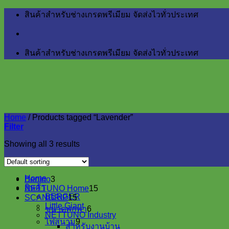
Skip
สินค้าสำหรับช่างเกรดพรีเมียม จัดส่งไวทั่วประเทศ
to
content
สินค้าสำหรับช่างเกรดพรีเมียม จัดส่งไวทั่วประเทศ
Home
/
Products tagged “Lavender”
Filter
Showing all 3 results
Home
3
Benino
3
สินค้า
products
15
NETTUNO Home
15
BERGER
15
products
SCANGRIP
15
Little Giant
products
6
ขนาดพกพา
6
NETTUNO Industry
products
9
ไฟสนาม
9
สำหรับงานบ้าน
products