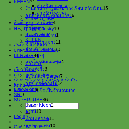
21
KEEEN
21
สำหรับงานช่าง
products
15
ร้านอาหาร โรงแรม โรงเรียน ครัวเรือน
15
products
สำหรับโรงงาน
6
อุตสาหกรรม/ซ่อมบำรุง
6
SUPERLUBE
products
4
สินค้าลดราคาพิเศษ
4
SRI
products
19
NETTUNO Industry
19
TRUPER
1
products
SCANGRIP
สำหรับงานบ้าน
1
product
KEEEN
11
สำหรับงานช่าง
11
สินค้าราคาพิเศษ
products
10
สำหรับโรงงาน
10
บทความ และ ข่าวสาร
products
41
BERGER
41
สาระน่ารู้
products
4
กรรไกรตัดแต่งพุ่ม
4
ข่าวสาร
products
3
มีดแต่งกิ่ง
3
เกี่ยวกับเรา
products
แจ้งการชำระเงิน
7
อะไหล่แท้ Berger
7
น้ำยาขจัดคราบ ล้างคราบน้ำมัน
products
14
กรรไกรตัดกิ่งไม้
14
ติดต่อเรา
products
9
Little Giant
9
ติดต่อสำหรับซื้อเป็นจำนวนมาก
3
products
SRI
3
products
36
SUPERLUBE
36
products
2
Search
Super Kleen
2
18
products
for:
จารบี
18
products
Login
11
น้ำมันหยอด
11
products
10
สเปรย์ฉีดพ่น
10
Cart /
฿
0.00
0