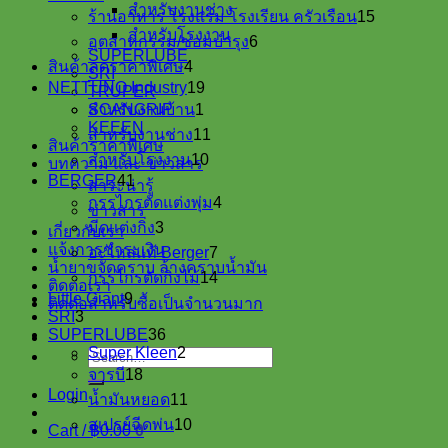
สำหรับงานช่าง
products
15
ร้านอาหาร โรงแรม โรงเรียน ครัวเรือน
15
products
สำหรับโรงงาน
6
อุตสาหกรรม/ซ่อมบำรุง
6
products
SUPERLUBE
4
สินค้าลดราคาพิเศษ
4
SRI
products
19
NETTUNO Industry
19
TRUPER
1
products
SCANGRIP
สำหรับงานบ้าน
1
product
KEEEN
11
สำหรับงานช่าง
11
สินค้าราคาพิเศษ
products
10
สำหรับโรงงาน
10
บทความ และ ข่าวสาร
products
41
BERGER
41
สาระน่ารู้
products
4
กรรไกรตัดแต่งพุ่ม
4
ข่าวสาร
products
3
มีดแต่งกิ่ง
3
เกี่ยวกับเรา
products
7
แจ้งการชำระเงิน
อะไหล่แท้ Berger
7
products
น้ำยาขจัดคราบ ล้างคราบน้ำมัน
14
กรรไกรตัดกิ่งไม้
14
ติดต่อเรา
products
9
Little Giant
9
ติดต่อสำหรับซื้อเป็นจำนวนมาก
3
products
SRI
3
products
36
SUPERLUBE
36
products
2
Super Kleen
2
Search
18
products
for:
จารบี
18
products
Login
11
น้ำมันหยอด
11
products
10
สเปรย์ฉีดพ่น
10
Cart /
฿
0.00
0
products