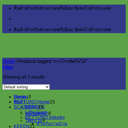
Skip
สินค้าสำหรับช่างเกรดพรีเมียม จัดส่งไวทั่วประเทศ
to
content
สินค้าสำหรับช่างเกรดพรีเมียม จัดส่งไวทั่วประเทศ
Home
/
Products tagged “กรรไกรตัดกิ่งไม้”
Filter
Showing all 3 results
3
Home
Benino
3
products
15
สินค้า
NETTUNO Home
15
15
products
SCANGRIP
BERGER
15
products
6
Little Giant
ขนาดพกพา
6
products
NETTUNO Industry
9
ไฟสนาม
9
สำหรับงานบ้าน
products
21
KEEEN
21